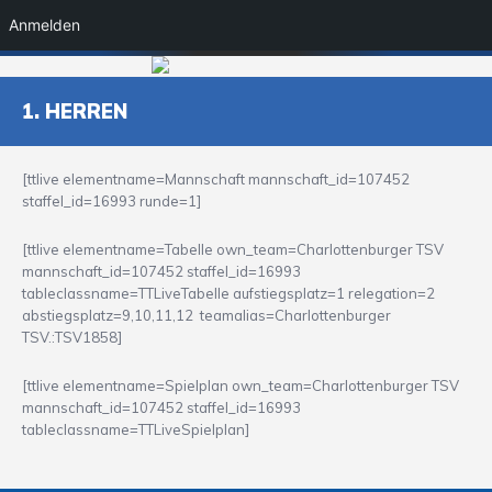
Anmelden
1. HERREN
[ttlive elementname=Mannschaft mannschaft_id=107452
staffel_id=16993 runde=1]
[ttlive elementname=Tabelle own_team=Charlottenburger TSV
mannschaft_id=107452 staffel_id=16993
tableclassname=TTLiveTabelle aufstiegsplatz=1 relegation=2
abstiegsplatz=9,10,11,12 teamalias=Charlottenburger
TSV.:TSV1858]
[ttlive elementname=Spielplan own_team=Charlottenburger TSV
mannschaft_id=107452 staffel_id=16993
tableclassname=TTLiveSpielplan]