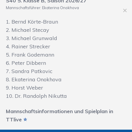
S40 5. Klasse B, Saison 2026/27
Mannschaftsführer: Ekaterina Onokhova
1. Bernd Körte-Braun
2. Michael Stecay
3. Michael Grunwald
4. Rainer Strecker
5. Frank Godemann
6. Peter Dibbern
7. Sandra Patkovic
8. Ekaterina Onokhova
9. Horst Weber
10. Dr. Randolph Nikutta
Mannschaftsinformationen und Spielplan in
TTlive
⭐