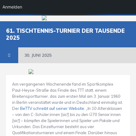
Anmelden
61. TISCHTENNIS-TURNIER DER TAUSENDE
2025
30. JUNI 2025
Am vergangenen Wochenende fand im Sportkomplex
Paul-Heyse-Straße das Finale des TTT statt, einem
Breitensportturnier, das zum ersten Mal am 3. Januar 1960
in Berlin veranstaltet wurde und in Deutschland einmalig ist.
Der
BeTTV schreibt auf seiner Website
:
„In 10 Altersklassen
– von den C-Schüler:innen [sic!] bis zu den Ü70 Senior:innen
[sic!] – kämpfen die Spielerinnen und Spieler um Pokale und
Urkunden. Das Einzelturnier besteht aus vier
Qualifikationsturnieren und einem Finale. Darüber hinaus