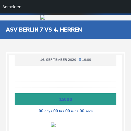
Anmelden
ASV BERLIN 7 VS 4. HERREN
16. SEPTEMBER 2020
19:00
19:00
00
00
00
00
days
hrs
mins
secs