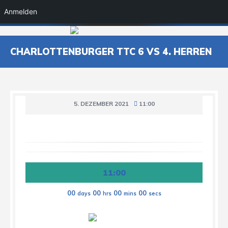
Anmelden
CHARLOTTENBURGER TTC 6 VS 4. HERREN
5. DEZEMBER 2021
11:00
11:00
00
00
00
00
days
hrs
mins
secs