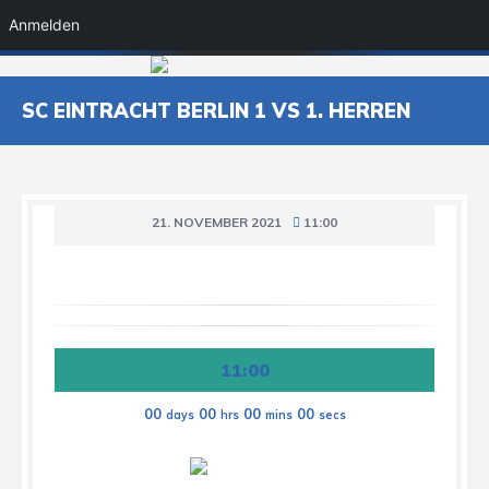
Anmelden
SC EINTRACHT BERLIN 1 VS 1. HERREN
21. NOVEMBER 2021
11:00
11:00
00
00
00
00
days
hrs
mins
secs