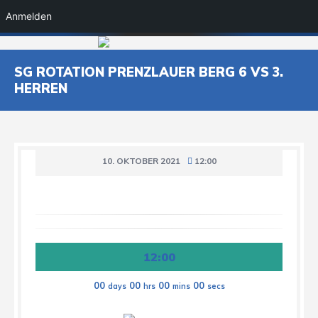
Anmelden
SG ROTATION PRENZLAUER BERG 6 VS 3.
HERREN
10. OKTOBER 2021
12:00
12:00
00
00
00
00
days
hrs
mins
secs