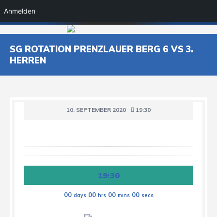
Anmelden
SG ROTATION PRENZLAUER BERG 6 VS 3.
HERREN
10. SEPTEMBER 2020
19:30
19:30
00
00
00
00
days
hrs
mins
secs