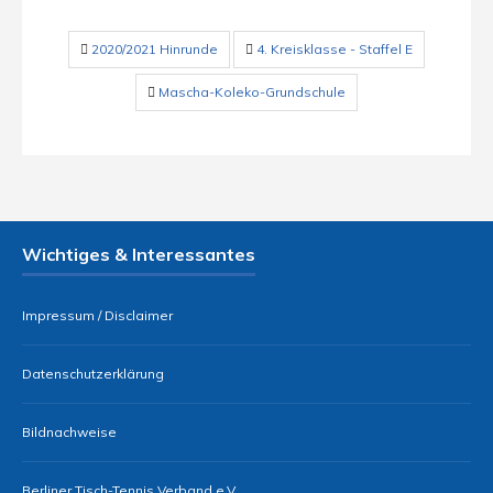
2020/2021 Hinrunde
4. Kreisklasse - Staffel E
Mascha-Koleko-Grundschule
Wichtiges & Interessantes
Impressum / Disclaimer
Datenschutzerklärung
Bildnachweise
Berliner Tisch-Tennis Verband e.V.