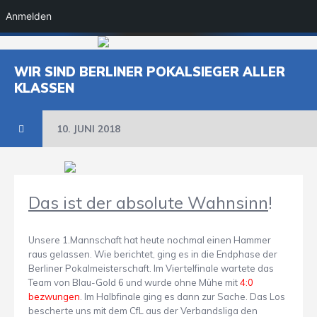
Anmelden
WIR SIND BERLINER POKALSIEGER ALLER
KLASSEN
10. JUNI 2018
Das ist der absolute Wahnsinn
!
Unsere 1.Mannschaft hat heute nochmal einen Hammer
raus gelassen. Wie berichtet, ging es in die Endphase der
Berliner Pokalmeisterschaft. Im Viertelfinale wartete das
Team von Blau-Gold 6 und wurde ohne Mühe mit
4:0
bezwungen
. Im Halbfinale ging es dann zur Sache. Das Los
bescherte uns mit dem CfL aus der Verbandsliga den