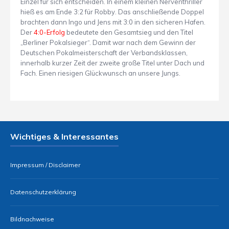
Einzel für sich entscheiden. In einem kleinen Nerventhriller
hieß es am Ende 3:2 für Robby. Das anschließende Doppel
brachten dann Ingo und Jens mit 3:0 in den sicheren Hafen.
Der
4:0-Erfolg
bedeutete den Gesamtsieg und den Titel
„Berliner Pokalsieger“. Damit war nach dem Gewinn der
Deutschen Pokalmeisterschaft der Verbandsklassen,
innerhalb kurzer Zeit der zweite große Titel unter Dach und
Fach. Einen riesigen Glückwunsch an unsere Jungs.
Wichtiges & Interessantes
Impressum / Disclaimer
Datenschutzerklärung
Bildnachweise