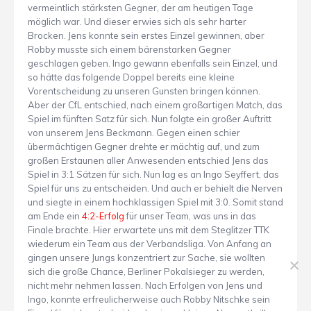
vermeintlich stärksten Gegner, der am heutigen Tage
möglich war. Und dieser erwies sich als sehr harter
Brocken. Jens konnte sein erstes Einzel gewinnen, aber
Robby musste sich einem bärenstarken Gegner
geschlagen geben. Ingo gewann ebenfalls sein Einzel, und
so hätte das folgende Doppel bereits eine kleine
Vorentscheidung zu unseren Gunsten bringen können.
Aber der CfL entschied, nach einem großartigen Match, das
Spiel im fünften Satz für sich. Nun folgte ein großer Auftritt
von unserem Jens Beckmann. Gegen einen schier
übermächtigen Gegner drehte er mächtig auf, und zum
großen Erstaunen aller Anwesenden entschied Jens das
Spiel in 3:1 Sätzen für sich. Nun lag es an Ingo Seyffert, das
Spiel für uns zu entscheiden. Und auch er behielt die Nerven
und siegte in einem hochklassigen Spiel mit 3:0. Somit stand
am Ende ein
4:2-Erfolg
für unser Team, was uns in das
Finale brachte. Hier erwartete uns mit dem Steglitzer TTK
wiederum ein Team aus der Verbandsliga. Von Anfang an
gingen unsere Jungs konzentriert zur Sache, sie wollten
sich die große Chance, Berliner Pokalsieger zu werden,
nicht mehr nehmen lassen. Nach Erfolgen von Jens und
Ingo, konnte erfreulicherweise auch Robby Nitschke sein